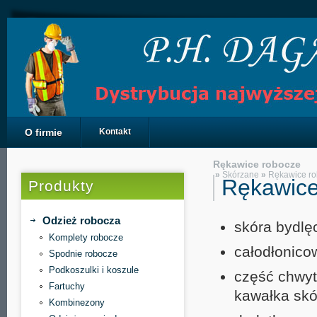
O firmie
Kontakt
Rękawice robocze
»
Skórzane
»
Rękawice r
Rękawic
Produkty
Odzież robocza
skóra bydl
Komplety robocze
całodłonico
Spodnie robocze
Podkoszulki i koszule
część chwyt
Fartuchy
kawałka skó
Kombinezony