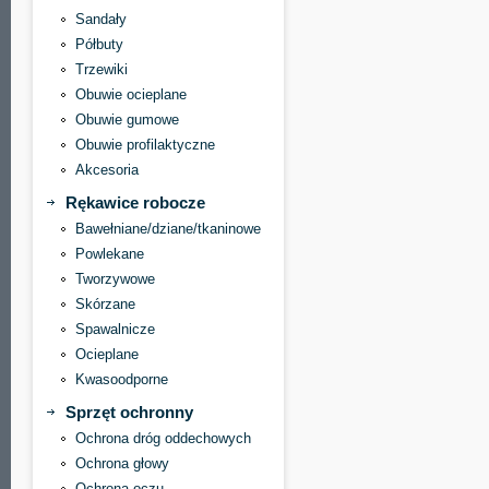
Sandały
Półbuty
Trzewiki
Obuwie ocieplane
Obuwie gumowe
Obuwie profilaktyczne
Akcesoria
Rękawice robocze
Bawełniane/dziane/tkaninowe
Powlekane
Tworzywowe
Skórzane
Spawalnicze
Ocieplane
Kwasoodporne
Sprzęt ochronny
Ochrona dróg oddechowych
Ochrona głowy
Ochrona oczu