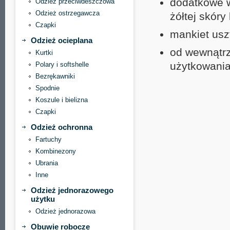
dodatkowe w
Odzież przeciwdeszczowa
Odzież ostrzegawcza
żółtej skóry
Czapki
mankiet usz
Odzież ocieplana
od wewnątr
Kurtki
użytkowani
Polary i softshelle
Bezrękawniki
Spodnie
Koszule i bielizna
Czapki
Odzież ochronna
Fartuchy
Kombinezony
Ubrania
Inne
Odzież jednorazowego
użytku
Odzież jednorazowa
Obuwie robocze