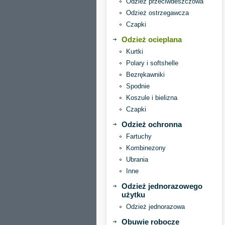
Odzież przeciwdeszczowa
Odzież ostrzegawcza
Czapki
Odzież ocieplana
Kurtki
Polary i softshelle
Bezrękawniki
Spodnie
Koszule i bielizna
Czapki
Odzież ochronna
Fartuchy
Kombinezony
Ubrania
Inne
Odzież jednorazowego
użytku
Odzież jednorazowa
Obuwie robocze