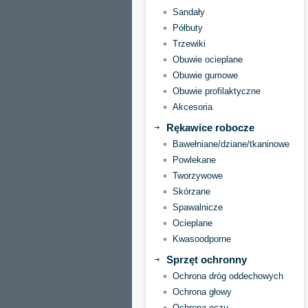
Sandały
Półbuty
Trzewiki
Obuwie ocieplane
Obuwie gumowe
Obuwie profilaktyczne
Akcesoria
Rękawice robocze
Bawełniane/dziane/tkaninowe
Powlekane
Tworzywowe
Skórzane
Spawalnicze
Ocieplane
Kwasoodporne
Sprzęt ochronny
Ochrona dróg oddechowych
Ochrona głowy
Ochrona oczu